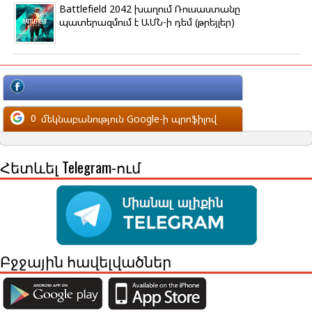
Battlefield 2042 խաղում Ռուսաստանը
պատերազմում է ԱՄՆ-ի դեմ (թրեյլեր)
մեկնաբանություն Facebook-ի պրոֆիլով
0
մեկնաբանություն Google-ի պրոֆիլով
Հետևել Telegram-ում
Բջջային հավելվածներ