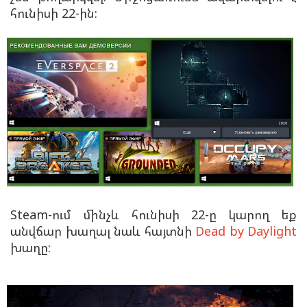
հունիսի 22-ին:
Steam-ում մինչև հունիսի 22-ը կարող եք
անվճար խաղալ նաև հայտնի
Dead by Daylight
խաղը: