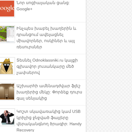
Նոր սոցիալական ցանց:
Google+
Ինչպես խաբել խաղերին և
դրանցում ավելացնել
միավորներ, ոսկիներ և այլ
ռեսուրսներ
Տեսնել Odnoklassniki.ru կայքի
գլխավոր լուսանկարը մեծ
չափսերով
Աշխարհի ամենադժվար ֆլեշ
խաղերից մեկը: Փորձեք դուրս
գալ սենյակից
Կոշտ սկավառակից կամ USB
կրիչից ջնջված ֆայլերը
վերականգնող ծրագիր: Handy
Recovery