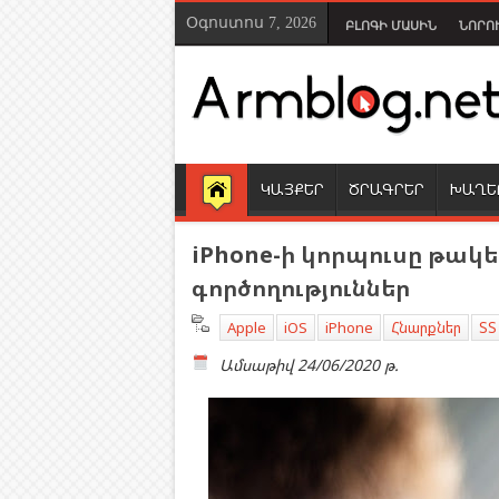
Օգոստոս 7, 2026
ԲԼՈԳԻ ՄԱՍԻՆ
ՆՈՐՈ
ԿԱՅՔԵՐ
ԾՐԱԳՐԵՐ
ԽԱՂԵ
iPhone-ի կորպուսը թակ
գործողություններ
Apple
iOS
iPhone
Հնարքներ
ՏՏ
Ամսաթիվ
24/06/2020 թ.