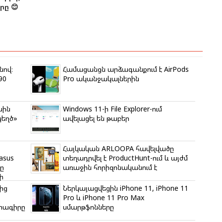
ը 😊
նով։
Համացանցն արձագանքում է AirPods
90
Pro ականջակալներին
սին
Windows 11-ի File Explorer-ում
կեղծ»
ավելացել են թաբեր
Հայկական ARLOOPA հավելվածը
asus
տեղադրվել է ProductHunt-ում և այժմ
ը
առաջին հորիզոնականում է
ի
ից
Ներկայացվեցին iPhone 11, iPhone 11
Pro և iPhone 11 Pro Max
ծրագիրը
սմարթֆոնները