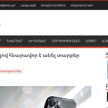
ՒԹՅՈՒՆՆԵՐ
ՀԱՎԵԼՎԱԾ
ԳՈՎԱԶԴ ԲԼՈԳՈՒՄ
ՀԵՏԱԴԱՐՁ ԿԱՊ
Ր
ՆԿԱՐՆԵՐ
ՎԻԴԵՈՆԵՐ
ՆՈՐՈՒԹՅՈՒՆՆԵՐ
ՄՏՔԵՐ
ԱՅ
ելով հնարավոր է անել տարբեր
 նորություններ