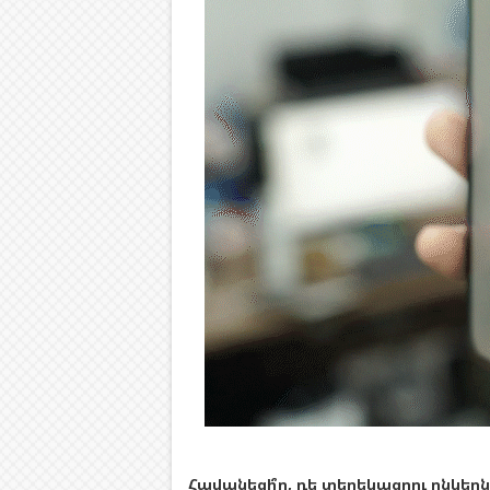
Հավանեցի՞ր, դե տեղեկացրու ընկերն