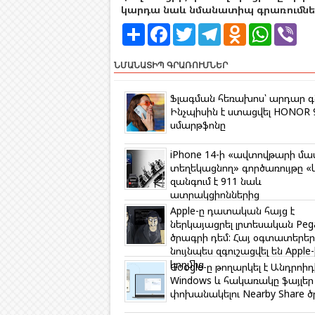
կարդա նաև նմանատիպ գրառումներ
S
F
T
T
O
W
V
h
a
w
e
d
h
i
a
c
i
l
n
a
b
r
e
t
e
o
t
e
ՆՄԱՆԱՏԻՊ ԳՐԱՌՈՒՄՆԵՐ
e
b
t
g
k
s
r
o
e
r
l
A
o
r
a
a
p
Ֆլագման հեռախոս՝ արդար գ
k
m
s
p
Ինչպիսին է ստացվել HONOR 
s
սմարթֆոնը
n
i
k
iPhone 14-ի «ավտովթարի մա
i
տեղեկացնող» գործառույթը «
զանգում է 911 նաև
ատրակցիոններից
Apple-ը դատական հայց է
ներկայացրել լրտեսական Peg
ծրագրի դեմ: Հայ օգտատերեր
նույնպես զգուշացվել են Apple-
կողմից
Google-ը թողարկել է Անդրոիդ
Windows և հակառակը ֆայլեր
փոխանակելու Nearby Share 