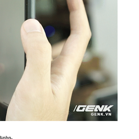
երիդ,