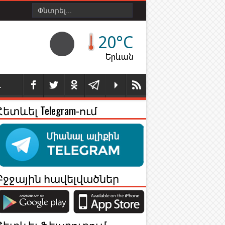
20°C
Երևան
Լ
Հետևել Telegram-ում
Բջջային հավելվածներ
Հետևել Ֆեյսբուքում