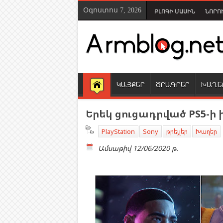
Օգոստոս 7, 2026
ԲԼՈԳԻ ՄԱՍԻՆ
ՆՈՐՈ
ԿԱՅՔԵՐ
ԾՐԱԳՐԵՐ
ԽԱՂԵ
Երեկ ցուցադրված PS5-ի 
PlayStation
Sony
թրեյլեր
Խաղեր
Ամսաթիվ
12/06/2020 թ.