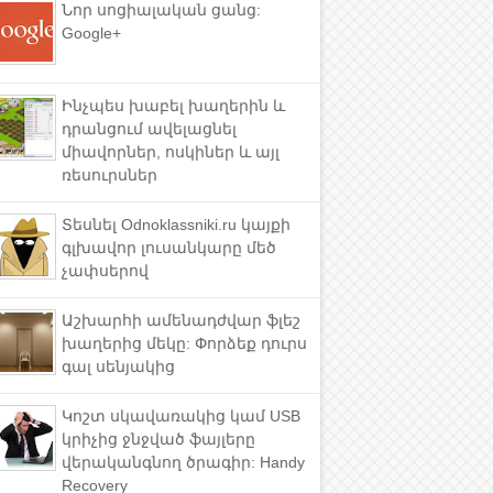
Նոր սոցիալական ցանց:
Google+
Ինչպես խաբել խաղերին և
դրանցում ավելացնել
միավորներ, ոսկիներ և այլ
ռեսուրսներ
Տեսնել Odnoklassniki.ru կայքի
գլխավոր լուսանկարը մեծ
չափսերով
Աշխարհի ամենադժվար ֆլեշ
խաղերից մեկը: Փորձեք դուրս
գալ սենյակից
Կոշտ սկավառակից կամ USB
կրիչից ջնջված ֆայլերը
վերականգնող ծրագիր: Handy
Recovery