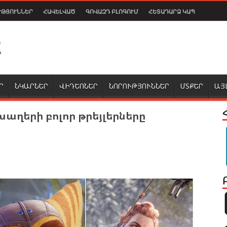
ՒԹՅՈՒՆՆԵՐ
ՀԱՎԵԼՎԱԾ
ԳՈՎԱԶԴ ԲԼՈԳՈՒՄ
ՀԵՏԱԴԱՐՁ ԿԱՊ
Ր
ՆԿԱՐՆԵՐ
ՎԻԴԵՈՆԵՐ
ՆՈՐՈՒԹՅՈՒՆՆԵՐ
ՄՏՔԵՐ
ԱՅ
խաղերի բոլոր թրեյլերները