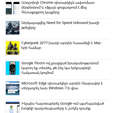
o
r
a
a
p
Անդրոիդի Chrome դիտարկիչն ավտոմատ
k
m
s
p
ներբեռնում և օֆլայն ցուցադրում է ձեզ
s
հետաքրքրող կայքերը
n
i
k
Ներկայացվեց Need for Speed Unbound խաղի
i
թրեյլերը
Cyberpunk 2077 խաղն արդեն հասանելի է Mac-
երի համար
Google Floom-ով լրացված իրականությունում
կարող եք տեսնել, թե ինչ կա երկրագնդի
հակառակ կողմում
Microsoft Edge դիտարկիչն արդեն հնարավոր է
տեղադրել նաև Windows 7-ի վրա
Ինչպես հայտնաբերել Google-ում պահպանված
խոցելի գաղտնաբառերը և շտկել դրանք