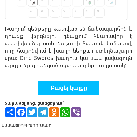
Խաղում զենքերը թափված են ճանապարհին և
դրանք վերցնելու դեպքում հնարավոր է
ակտիվացնել ստեղնաշարի հատուկ կոճակով,
որը հայտնվում է խաղի ներքևի ստեղնաշարի
վրա: Dino Swords խաղում կա նաև լավագույն
արդյունք գրանցած օգտատերերի աղյուսակ:
Բացել կայքը
Տարածել սոց. ցանցերում`
S
F
T
T
O
W
V
h
a
w
e
d
h
i
a
c
i
l
n
a
b
r
e
t
e
o
t
e
ՆՄԱՆԱՏԻՊ ԳՐԱՌՈՒՄՆԵՐ
e
b
t
g
k
s
r
o
e
r
l
A