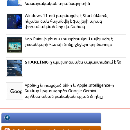
հասարակական տրանսպորտին
Windows 11-ում թարմացվել է Start մենյուն,
ինչպես նաև հայտնվել է ֆայլերի արագ
փոխանակման նոր վահանակ
Նոր Paint-ի բետա տարբերակում ավելացել է
լուսանկարի հետևի ֆոնը ջնջելու գործառույթ
𝗦𝗧𝗔𝗥𝗟𝗜𝗡𝗞-ը պաշտոնապես Հայաստանում է 🚀
Apple-ը նորացված Siri-ի և Apple Intelligence-ի
համար կօգտագործի Google Gemini
արհեստական բանականության մոդելը
մեկնաբանություն Facebook-ի պրոֆիլով