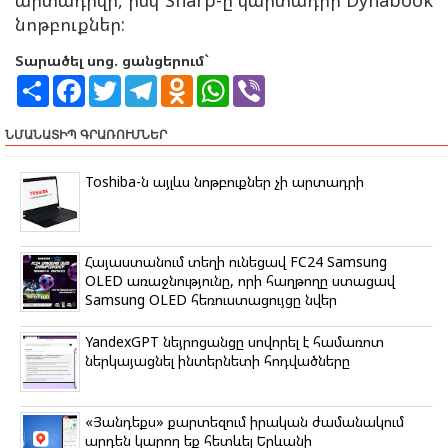
նոթբուքներ:
Տարածել սոց. ցանցերում`
S
F
T
T
O
W
V
h
a
w
e
d
h
i
a
c
i
l
n
a
b
r
e
t
e
o
t
e
ՆՄԱՆԱՏԻՊ ԳՐԱՌՈՒՄՆԵՐ
e
b
t
g
k
s
r
o
e
r
l
A
o
r
a
a
p
Toshiba-ն այլևս նոթբուքներ չի արտադրի
k
m
s
p
s
n
i
k
Հայաստանում տեղի ունեցավ FC24 Samsung
i
OLED առաջնությունը, որի հաղթողը ստացավ
Samsung OLED հեռուստացույցը նվեր
YandexGPT նեյրոցանցը սովորել է համառոտ
ներկայացնել ինտերնետի հոդվածները
«Յանդեքս» քարտեզում իրական ժամանակում
արդեն կարող եք հետևել Երևանի