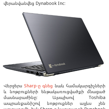
վերանվանվեց Dynabook Inc:
Վերջերս
Sharp-ը գնեց
նաև համակարգիչների
և նոթբուքների ենթակառուցվածքի մնացած
մասնաբաժինը: Այսպիսով Toshiba
ապրանքանիշով նոթբուքներ այլևս չեն
արտադրվի, իսկ Sharp-ը կարտադրի Dynabook