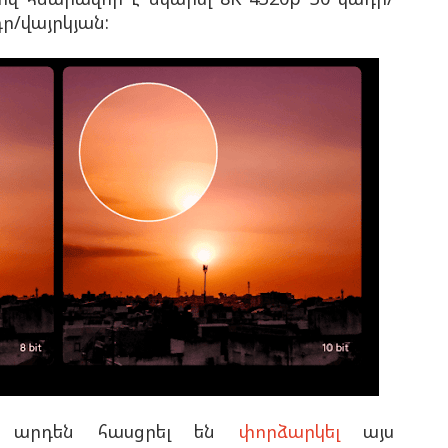
դր/վայրկյան:
րն արդեն հասցրել են
փորձարկել
այս