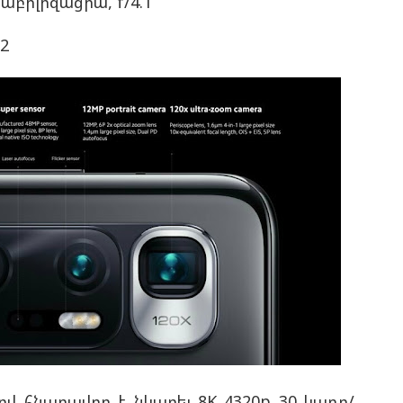
բիլիզացիա, f/4.1
.2
նով հնարավոր է նկարել 8K 4320p 30 կադր/