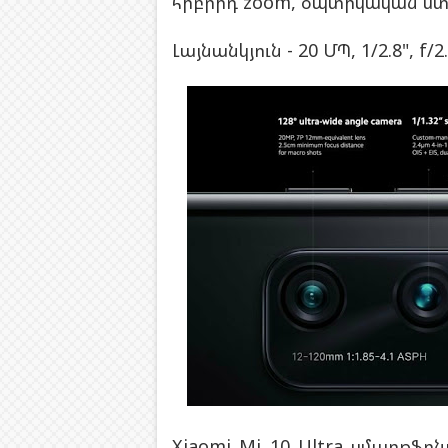
հիբրիդ zoom, օպտիկական ստա
Լայնանկյուն - 20 ՄՊ, 1/2.8", f/2
Xiaomi Mi 10 Ultra սմարթֆո