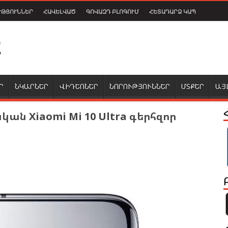
ՒԹՅՈՒՆՆԵՐ
ՀԱՎԵԼՎԱԾ
ԳՈՎԱԶԴ ԲԼՈԳՈՒՄ
ՀԵՏԱԴԱՐՁ ԿԱՊ
Ր
ՆԿԱՐՆԵՐ
ՎԻԴԵՈՆԵՐ
ՆՈՐՈՒԹՅՈՒՆՆԵՐ
ՄՏՔԵՐ
ԱՅ
ան Xiaomi Mi 10 Ultra գերհզոր