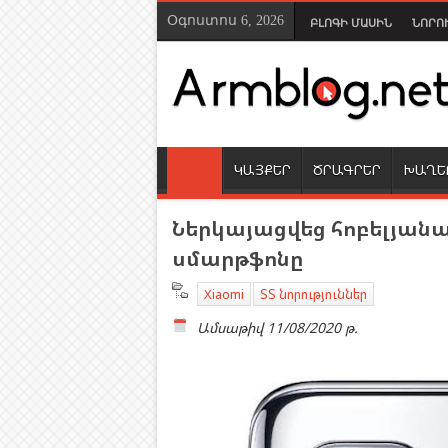
Օգոստոս 6, 2026
ԲԼՈԳԻ ՄԱՍԻՆ
ՆՈՐՈ
ԿԱՅՔԵՐ
ԾՐԱԳՐԵՐ
ԽԱՂԵ
Ներկայացվեց հոբելյանակ
սմարթֆոնը
Xiaomi
ՏՏ նորություններ
Ամսաթիվ
11/08/2020 թ.