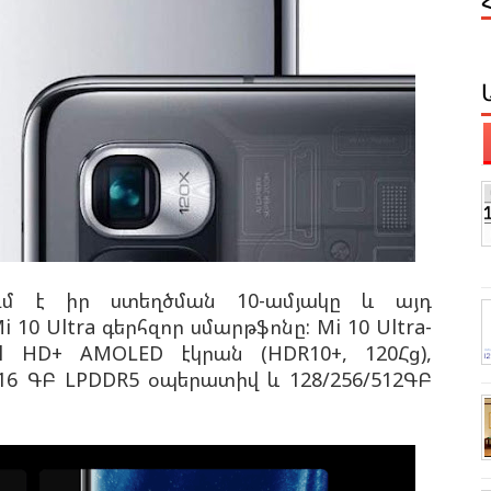
նում է իր ստեղծման 10-ամյակը և այդ
10 Ultra գերհզոր սմարթֆոնը: Mi 10 Ultra-
ll HD+ AMOLED էկրան (HDR10+, 120Հց),
/16 ԳԲ LPDDR5 օպերատիվ և 128/256/512ԳԲ