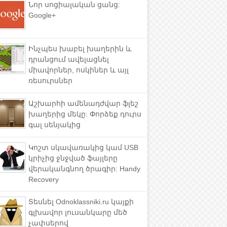
Նոր սոցիալական ցանց:
Google+
Ինչպես խաբել խաղերին և
դրանցում ավելացնել
միավորներ, ոսկիներ և այլ
ռեսուրսներ
Աշխարհի ամենադժվար ֆլեշ
խաղերից մեկը: Փորձեք դուրս
գալ սենյակից
Կոշտ սկավառակից կամ USB
կրիչից ջնջված ֆայլերը
վերականգնող ծրագիր: Handy
Recovery
Տեսնել Odnoklassniki.ru կայքի
գլխավոր լուսանկարը մեծ
չափսերով