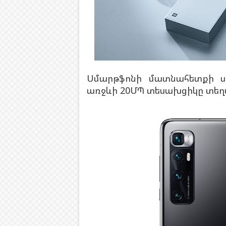
Սմարթֆոնի մատնահետքի սկ
առջևի 20ՄՊ տեսախցիկը տեղա